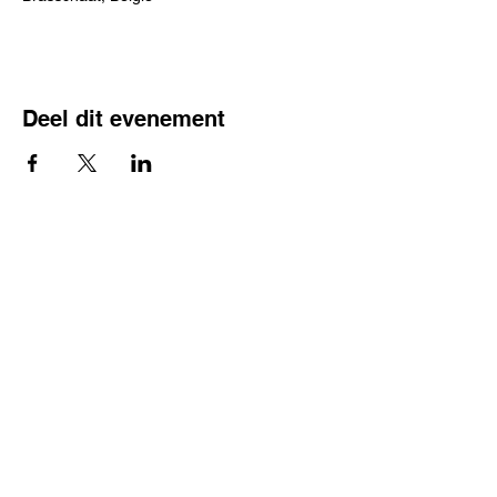
Deel dit evenement
VERKOOP & INFO
FACEBOOK
INSTAGRAM