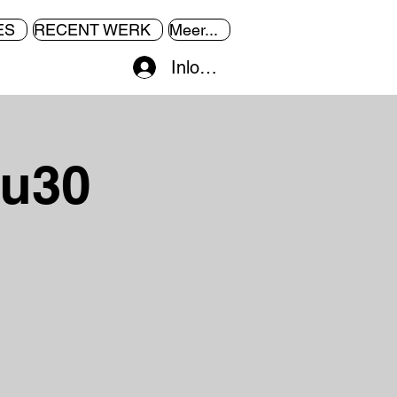
ES
RECENT WERK
Meer...
Inloggen
1u30